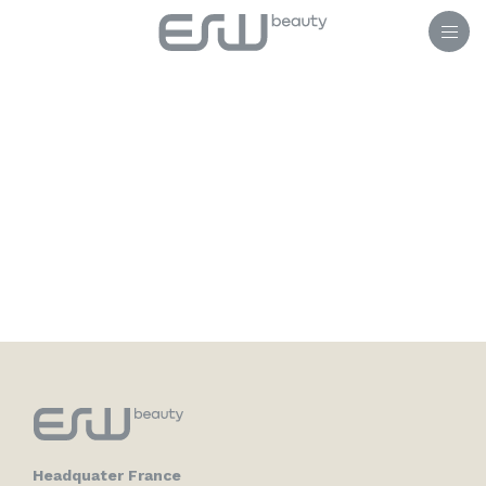
Springe
zum
Inhalt
Headquater France